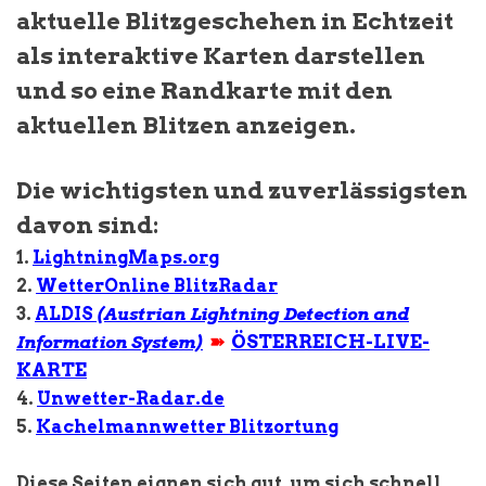
aktuelle Blitzgeschehen in Echtzeit
als interaktive Karten darstellen
und so eine Randkarte mit den
aktuellen Blitzen anzeigen.
Die wichtigsten und zuverlässigsten
davon sind:
1.
LightningMaps.org
2.
WetterOnline BlitzRadar
3.
ALDIS
(Austrian Lightning Detection and
➽
ÖSTERREICH-LIVE-
Information System)
KARTE
4.
Unwetter-Radar.de
5.
Kachelmannwetter Blitzortung
Diese Seiten eignen sich gut, um sich schnell