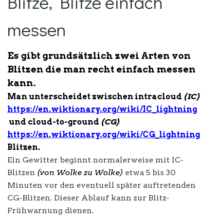
Blitze, Blitze einfach
messen
Es gibt grundsätzlich zwei Arten von
Blitzen die man recht einfach messen
kann.
Man unterscheidet zwischen intracloud
(IC)
https://en.wiktionary.org/wiki/IC_lightning
und cloud-to-ground
(CG)
https://en.wiktionary.org/wiki/CG_lightning
Blitzen.
Ein Gewitter beginnt normalerweise mit IC-
Blitzen
(von Wolke zu Wolke)
etwa 5 bis 30
Minuten vor den eventuell später auftretenden
CG-Blitzen. Dieser Ablauf kann zur Blitz-
Frühwarnung dienen.